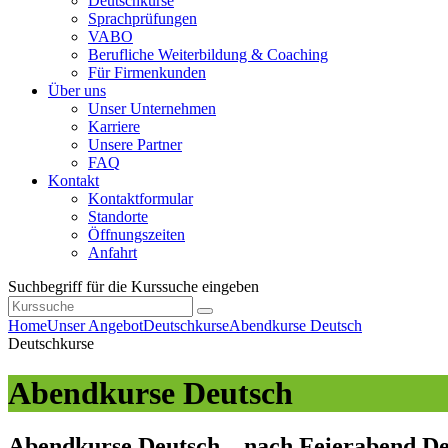
Deutschkurse
Sprachprüfungen
VABO
Berufliche Weiterbildung & Coaching
Für Firmenkunden
Über uns
Unser Unternehmen
Karriere
Unsere Partner
FAQ
Kontakt
Kontaktformular
Standorte
Öffnungszeiten
Anfahrt
Suchbegriff für die Kurssuche eingeben
Home
Unser Angebot
Deutschkurse
Abendkurse Deutsch
Deutschkurse
Abendkurse Deutsch
Abendkurse Deutsch – nach Feierabend Deut