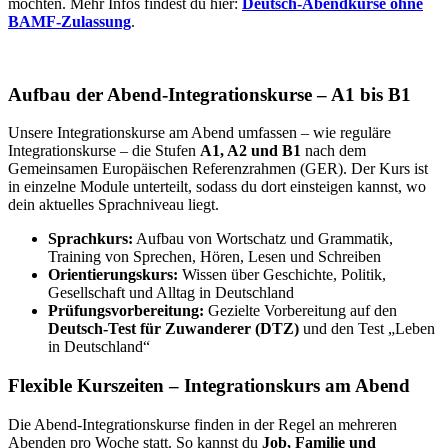
möchten. Mehr Infos findest du hier:
Deutsch-Abendkurse ohne
BAMF-Zulassung
.
Aufbau der Abend-Integrationskurse – A1 bis B1
Unsere Integrationskurse am Abend umfassen – wie reguläre
Integrationskurse – die Stufen
A1, A2 und B1
nach dem
Gemeinsamen Europäischen Referenzrahmen (GER). Der Kurs ist
in einzelne Module unterteilt, sodass du dort einsteigen kannst, wo
dein aktuelles Sprachniveau liegt.
Sprachkurs:
Aufbau von Wortschatz und Grammatik,
Training von Sprechen, Hören, Lesen und Schreiben
Orientierungskurs:
Wissen über Geschichte, Politik,
Gesellschaft und Alltag in Deutschland
Prüfungsvorbereitung:
Gezielte Vorbereitung auf den
Deutsch-Test für Zuwanderer (DTZ)
und den Test „Leben
in Deutschland“
Flexible Kurszeiten – Integrationskurs am Abend
Die Abend-Integrationskurse finden in der Regel an mehreren
Abenden pro Woche statt. So kannst du
Job, Familie und