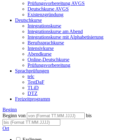
Prüfungsvorbereitung AVGS
Deutschkurse AVGS
Existenzgründung
Deutschkurse
Integrationskurse
Integrationskurse am Abend
Integrationskurse mit Alphabetisierung
Berufssprachkurse
Intensivkurse
Abendkurse
Online-Deutschkurse
Prüfungsvorbereitung
Sprachprüfungen
telc
TestDaF
TLiD
DTZ
Freizeitprogramm
Beginn
Beginn von
bis
Ort
Esslingen