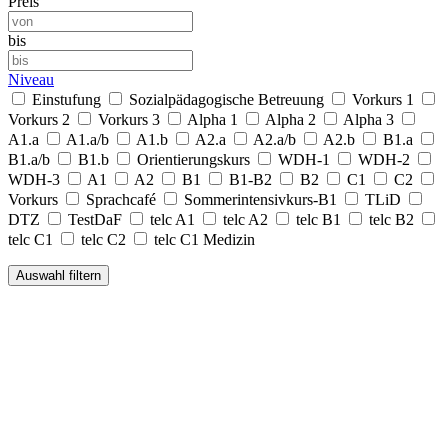
Preis
bis
Niveau
Einstufung
Sozialpädagogische Betreuung
Vorkurs 1
Vorkurs 2
Vorkurs 3
Alpha 1
Alpha 2
Alpha 3
A1.a
A1.a/b
A1.b
A2.a
A2.a/b
A2.b
B1.a
B1.a/b
B1.b
Orientierungskurs
WDH-1
WDH-2
WDH-3
A1
A2
B1
B1-B2
B2
C1
C2
Vorkurs
Sprachcafé
Sommerintensivkurs-B1
TLiD
DTZ
TestDaF
telc A1
telc A2
telc B1
telc B2
telc C1
telc C2
telc C1 Medizin