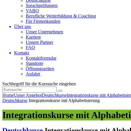
Deutschkurse
Sprachprüfungen
VABO
Berufliche Weiterbildung & Coaching
Für Firmenkunden
Über uns
Unser Unternehmen
Karriere
Unsere Partner
FAQ
Kontakt
Kontaktformular
Standorte
Öffnungszeiten
Anfahrt
Suchbegriff für die Kurssuche eingeben
Home
Unser Angebot
Deutschkurse
Integrationskurse mit Alphabetisie
Deutschkurse
Integrationskurse mit Alphabetisierung
Integrationskurse mit Alphabet
Deutschkurse
Integrationskurse mit Alpha