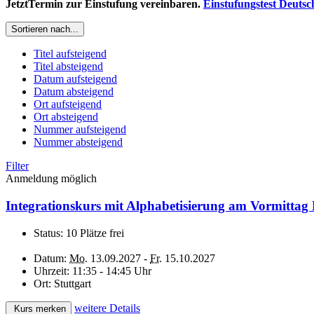
JetztTermin zur Einstufung vereinbaren.
Einstufungstest Deutsc
Sortieren nach...
Titel aufsteigend
Titel absteigend
Datum aufsteigend
Datum absteigend
Ort aufsteigend
Ort absteigend
Nummer aufsteigend
Nummer absteigend
Filter
Anmeldung möglich
Integrationskurs mit Alphabetisierung am Vormittag
Status:
10 Plätze frei
Datum:
Mo.
13.09.2027 -
Fr.
15.10.2027
Uhrzeit:
11:35 - 14:45 Uhr
Ort:
Stuttgart
weitere Details
Kurs merken