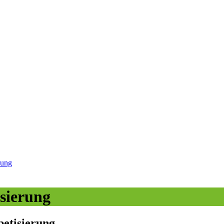
rung
isierung
betisierung