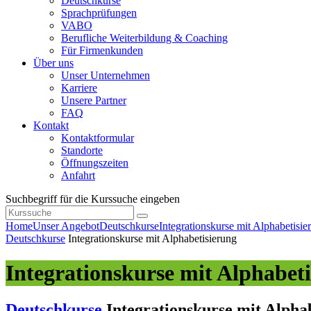
Deutschkurse
Sprachprüfungen
VABO
Berufliche Weiterbildung & Coaching
Für Firmenkunden
Über uns
Unser Unternehmen
Karriere
Unsere Partner
FAQ
Kontakt
Kontaktformular
Standorte
Öffnungszeiten
Anfahrt
Suchbegriff für die Kurssuche eingeben
Home
Unser Angebot
Deutschkurse
Integrationskurse mit Alphabetisie
Deutschkurse
Integrationskurse mit Alphabetisierung
Integrationskurse mit Alphabet
Deutschkurse
Integrationskurse mit Alpha