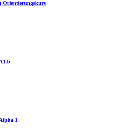
g Orientierungskurs
 A1.b
 Alpha 1