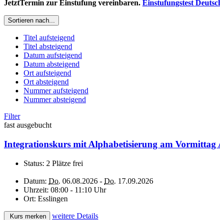
JetztTermin zur Einstufung vereinbaren.
Einstufungstest Deutsc
Sortieren nach...
Titel aufsteigend
Titel absteigend
Datum aufsteigend
Datum absteigend
Ort aufsteigend
Ort absteigend
Nummer aufsteigend
Nummer absteigend
Filter
fast ausgebucht
Integrationskurs mit Alphabetisierung am Vormittag 
Status:
2 Plätze frei
Datum:
Do.
06.08.2026 -
Do.
17.09.2026
Uhrzeit:
08:00 - 11:10 Uhr
Ort:
Esslingen
weitere Details
Kurs merken