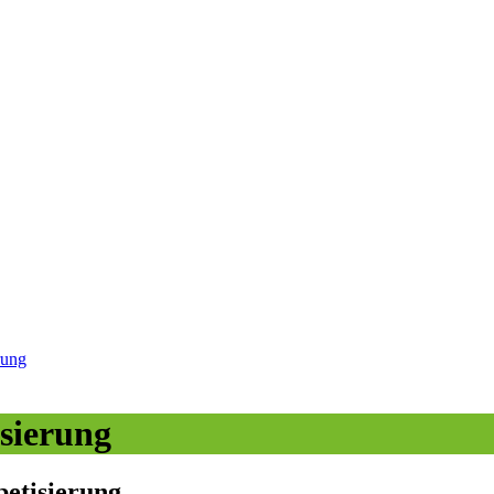
rung
isierung
betisierung