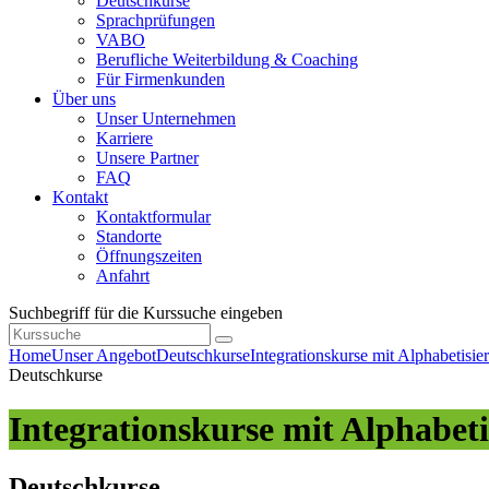
Deutschkurse
Sprachprüfungen
VABO
Berufliche Weiterbildung & Coaching
Für Firmenkunden
Über uns
Unser Unternehmen
Karriere
Unsere Partner
FAQ
Kontakt
Kontaktformular
Standorte
Öffnungszeiten
Anfahrt
Suchbegriff für die Kurssuche eingeben
Home
Unser Angebot
Deutschkurse
Integrationskurse mit Alphabetisie
Deutschkurse
Integrationskurse mit Alphabet
Deutschkurse