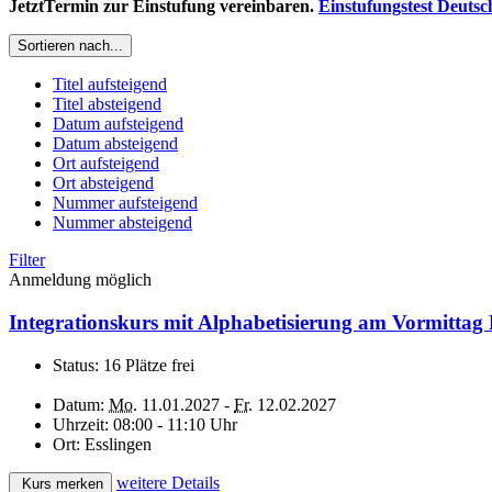
JetztTermin zur Einstufung vereinbaren.
Einstufungstest Deutsc
Sortieren nach...
Titel aufsteigend
Titel absteigend
Datum aufsteigend
Datum absteigend
Ort aufsteigend
Ort absteigend
Nummer aufsteigend
Nummer absteigend
Filter
Anmeldung möglich
Integrationskurs mit Alphabetisierung am Vormittag
Status:
16 Plätze frei
Datum:
Mo.
11.01.2027 -
Fr.
12.02.2027
Uhrzeit:
08:00 - 11:10 Uhr
Ort:
Esslingen
weitere Details
Kurs merken