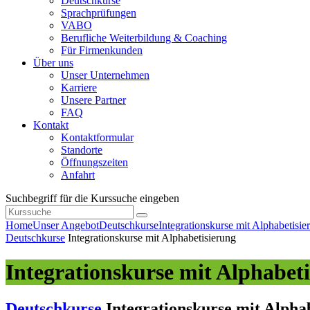
Deutschkurse
Sprachprüfungen
VABO
Berufliche Weiterbildung & Coaching
Für Firmenkunden
Über uns
Unser Unternehmen
Karriere
Unsere Partner
FAQ
Kontakt
Kontaktformular
Standorte
Öffnungszeiten
Anfahrt
Suchbegriff für die Kurssuche eingeben
Home
Unser Angebot
Deutschkurse
Integrationskurse mit Alphabetisie
Deutschkurse
Integrationskurse mit Alphabetisierung
Integrationskurse mit Alphabet
Deutschkurse
Integrationskurse mit Alpha