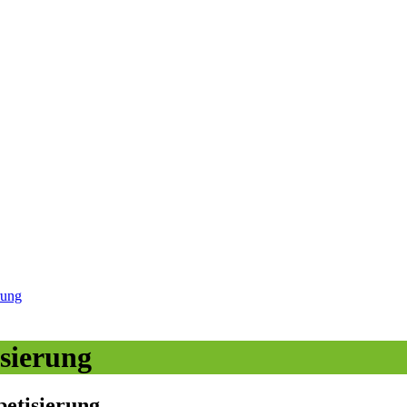
rung
isierung
betisierung