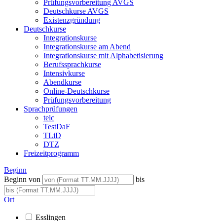
Prüfungsvorbereitung AVGS
Deutschkurse AVGS
Existenzgründung
Deutschkurse
Integrationskurse
Integrationskurse am Abend
Integrationskurse mit Alphabetisierung
Berufssprachkurse
Intensivkurse
Abendkurse
Online-Deutschkurse
Prüfungsvorbereitung
Sprachprüfungen
telc
TestDaF
TLiD
DTZ
Freizeitprogramm
Beginn
Beginn von
bis
Ort
Esslingen