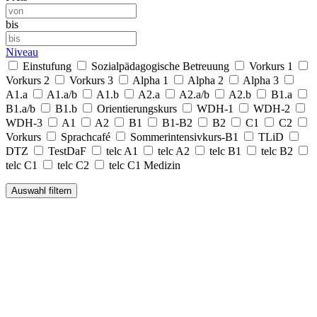
bis
Niveau
Einstufung
Sozialpädagogische Betreuung
Vorkurs 1
Vorkurs 2
Vorkurs 3
Alpha 1
Alpha 2
Alpha 3
A1.a
A1.a/b
A1.b
A2.a
A2.a/b
A2.b
B1.a
B1.a/b
B1.b
Orientierungskurs
WDH-1
WDH-2
WDH-3
A1
A2
B1
B1-B2
B2
C1
C2
Vorkurs
Sprachcafé
Sommerintensivkurs-B1
TLiD
DTZ
TestDaF
telc A1
telc A2
telc B1
telc B2
telc C1
telc C2
telc C1 Medizin