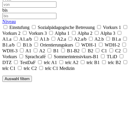
bis
Niveau
Einstufung
Sozialpädagogische Betreuung
Vorkurs 1
Vorkurs 2
Vorkurs 3
Alpha 1
Alpha 2
Alpha 3
A1.a
A1.a/b
A1.b
A2.a
A2.a/b
A2.b
B1.a
B1.a/b
B1.b
Orientierungskurs
WDH-1
WDH-2
WDH-3
A1
A2
B1
B1-B2
B2
C1
C2
Vorkurs
Sprachcafé
Sommerintensivkurs-B1
TLiD
DTZ
TestDaF
telc A1
telc A2
telc B1
telc B2
telc C1
telc C2
telc C1 Medizin