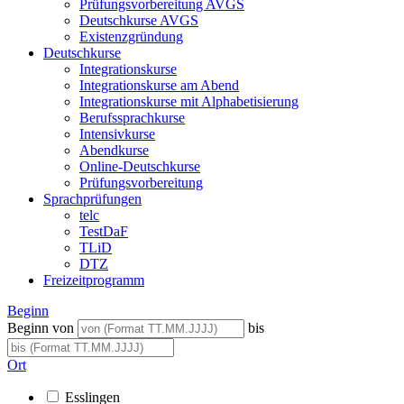
Prüfungsvorbereitung AVGS
Deutschkurse AVGS
Existenzgründung
Deutschkurse
Integrationskurse
Integrationskurse am Abend
Integrationskurse mit Alphabetisierung
Berufssprachkurse
Intensivkurse
Abendkurse
Online-Deutschkurse
Prüfungsvorbereitung
Sprachprüfungen
telc
TestDaF
TLiD
DTZ
Freizeitprogramm
Beginn
Beginn von
bis
Ort
Esslingen