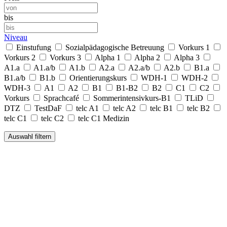
bis
Niveau
Einstufung
Sozialpädagogische Betreuung
Vorkurs 1
Vorkurs 2
Vorkurs 3
Alpha 1
Alpha 2
Alpha 3
A1.a
A1.a/b
A1.b
A2.a
A2.a/b
A2.b
B1.a
B1.a/b
B1.b
Orientierungskurs
WDH-1
WDH-2
WDH-3
A1
A2
B1
B1-B2
B2
C1
C2
Vorkurs
Sprachcafé
Sommerintensivkurs-B1
TLiD
DTZ
TestDaF
telc A1
telc A2
telc B1
telc B2
telc C1
telc C2
telc C1 Medizin