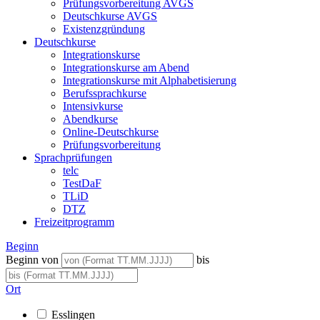
Prüfungsvorbereitung AVGS
Deutschkurse AVGS
Existenzgründung
Deutschkurse
Integrationskurse
Integrationskurse am Abend
Integrationskurse mit Alphabetisierung
Berufssprachkurse
Intensivkurse
Abendkurse
Online-Deutschkurse
Prüfungsvorbereitung
Sprachprüfungen
telc
TestDaF
TLiD
DTZ
Freizeitprogramm
Beginn
Beginn von
bis
Ort
Esslingen