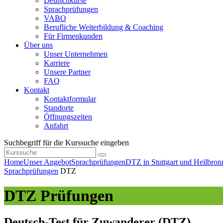
Deutschkurse
Sprachprüfungen
VABO
Berufliche Weiterbildung & Coaching
Für Firmenkunden
Über uns
Unser Unternehmen
Karriere
Unsere Partner
FAQ
Kontakt
Kontaktformular
Standorte
Öffnungszeiten
Anfahrt
Suchbegriff für die Kurssuche eingeben
Home
Unser Angebot
Sprachprüfungen
DTZ in Stuttgart und Heilbron
Sprachprüfungen
DTZ
DTZ Prüfungen
Deutsch-Test für Zuwanderer (DTZ)