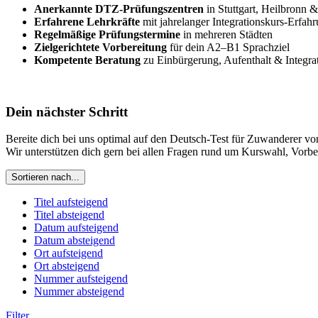
Anerkannte DTZ-Prüfungszentren
in Stuttgart, Heilbronn 
Erfahrene Lehrkräfte
mit jahrelanger Integrationskurs-Erfah
Regelmäßige Prüfungstermine
in mehreren Städten
Zielgerichtete Vorbereitung
für dein A2–B1 Sprachziel
Kompetente Beratung
zu Einbürgerung, Aufenthalt & Integra
Dein nächster Schritt
Bereite dich bei uns optimal auf den Deutsch-Test für Zuwanderer vor 
Wir unterstützen dich gern bei allen Fragen rund um Kurswahl, Vorb
Sortieren nach...
Titel aufsteigend
Titel absteigend
Datum aufsteigend
Datum absteigend
Ort aufsteigend
Ort absteigend
Nummer aufsteigend
Nummer absteigend
Filter