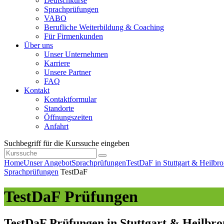
Deutschkurse
Sprachprüfungen
VABO
Berufliche Weiterbildung & Coaching
Für Firmenkunden
Über uns
Unser Unternehmen
Karriere
Unsere Partner
FAQ
Kontakt
Kontaktformular
Standorte
Öffnungszeiten
Anfahrt
Suchbegriff für die Kurssuche eingeben
Home
Unser Angebot
Sprachprüfungen
TestDaF in Stuttgart & Heilbr
Sprachprüfungen
TestDaF
TestDaF Prüfungen
TestDaF Prüfungen in Stuttgart & Heilbr