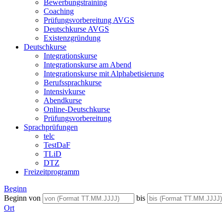
Bewerbungstraining
Coaching
Prüfungsvorbereitung AVGS
Deutschkurse AVGS
Existenzgründung
Deutschkurse
Integrationskurse
Integrationskurse am Abend
Integrationskurse mit Alphabetisierung
Berufssprachkurse
Intensivkurse
Abendkurse
Online-Deutschkurse
Prüfungsvorbereitung
Sprachprüfungen
telc
TestDaF
TLiD
DTZ
Freizeitprogramm
Beginn
Beginn von
bis
Ort