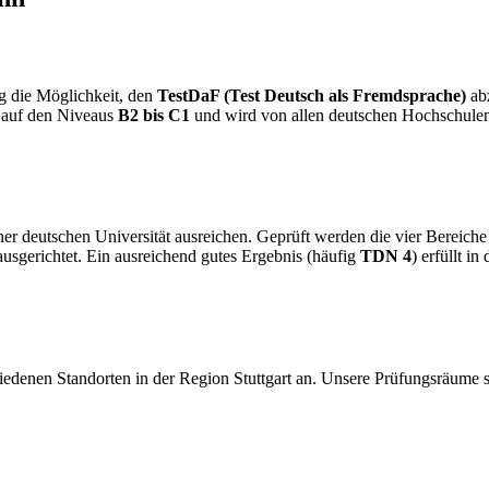
ig die Möglichkeit, den
TestDaF (Test Deutsch als Fremdsprache)
abz
 auf den Niveaus
B2 bis C1
und wird von allen deutschen Hochschulen a
ner deutschen Universität ausreichen. Geprüft werden die vier Bereich
usgerichtet. Ein ausreichend gutes Ergebnis (häufig
TDN 4
) erfüllt i
edenen Standorten in der Region Stuttgart an. Unsere Prüfungsräume si