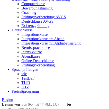
Computerkurse
Bewerbungstraining
Coaching
Prüfungsvorbereitung AVGS
Deutschkurse AVGS
Existenzgründung
Deutschkurse
Integrationskurse
Integrationskurse am Abend
Integrationskurse mit Alphabetisierung
Berufssprachkurse
Intensivkurse
Abendkurse
Online-Deutschkurse
Prüfungsvorbereitung
Sprachprüfungen
telc
TestDaF
TLiD
DTZ
Freizeitprogramm
Beginn
Beginn von
bis