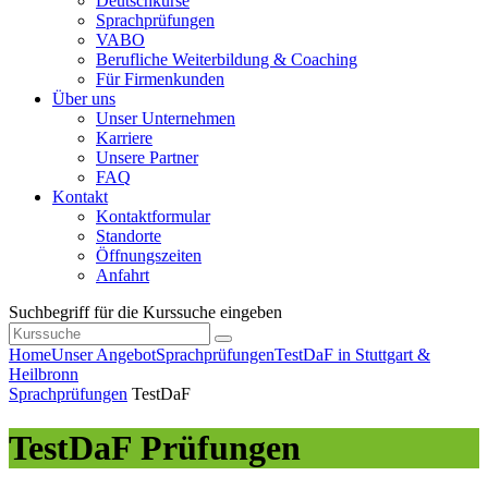
Deutschkurse
Sprachprüfungen
VABO
Berufliche Weiterbildung & Coaching
Für Firmenkunden
Über uns
Unser Unternehmen
Karriere
Unsere Partner
FAQ
Kontakt
Kontaktformular
Standorte
Öffnungszeiten
Anfahrt
Suchbegriff für die Kurssuche eingeben
Home
Unser Angebot
Sprachprüfungen
TestDaF in Stuttgart &
Heilbronn
Sprachprüfungen
TestDaF
TestDaF Prüfungen