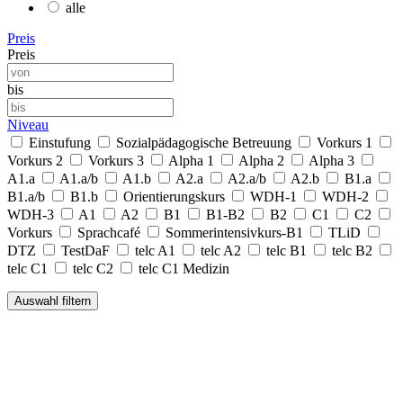
alle
Preis
Preis
bis
Niveau
Einstufung
Sozialpädagogische Betreuung
Vorkurs 1
Vorkurs 2
Vorkurs 3
Alpha 1
Alpha 2
Alpha 3
A1.a
A1.a/b
A1.b
A2.a
A2.a/b
A2.b
B1.a
B1.a/b
B1.b
Orientierungskurs
WDH-1
WDH-2
WDH-3
A1
A2
B1
B1-B2
B2
C1
C2
Vorkurs
Sprachcafé
Sommerintensivkurs-B1
TLiD
DTZ
TestDaF
telc A1
telc A2
telc B1
telc B2
telc C1
telc C2
telc C1 Medizin