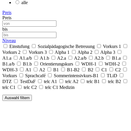
alle
Preis
Preis
bis
Niveau
Einstufung
Sozialpädagogische Betreuung
Vorkurs 1
Vorkurs 2
Vorkurs 3
Alpha 1
Alpha 2
Alpha 3
A1.a
A1.a/b
A1.b
A2.a
A2.a/b
A2.b
B1.a
B1.a/b
B1.b
Orientierungskurs
WDH-1
WDH-2
WDH-3
A1
A2
B1
B1-B2
B2
C1
C2
Vorkurs
Sprachcafé
Sommerintensivkurs-B1
TLiD
DTZ
TestDaF
telc A1
telc A2
telc B1
telc B2
telc C1
telc C2
telc C1 Medizin