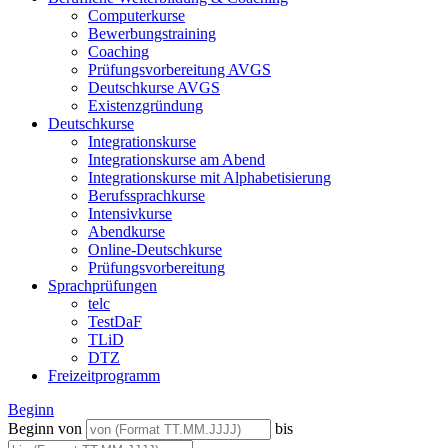
Computerkurse
Bewerbungstraining
Coaching
Prüfungsvorbereitung AVGS
Deutschkurse AVGS
Existenzgründung
Deutschkurse
Integrationskurse
Integrationskurse am Abend
Integrationskurse mit Alphabetisierung
Berufssprachkurse
Intensivkurse
Abendkurse
Online-Deutschkurse
Prüfungsvorbereitung
Sprachprüfungen
telc
TestDaF
TLiD
DTZ
Freizeitprogramm
Beginn
Beginn von
bis