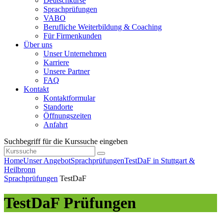
Deutschkurse
Sprachprüfungen
VABO
Berufliche Weiterbildung & Coaching
Für Firmenkunden
Über uns
Unser Unternehmen
Karriere
Unsere Partner
FAQ
Kontakt
Kontaktformular
Standorte
Öffnungszeiten
Anfahrt
Suchbegriff für die Kurssuche eingeben
Home
Unser Angebot
Sprachprüfungen
TestDaF in Stuttgart &
Heilbronn
Sprachprüfungen
TestDaF
TestDaF Prüfungen