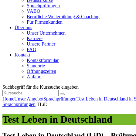
Deutschkurse
Sprachprüfungen
VABO
Berufliche Weiterbildung & Coaching
Für Firmenkunden
Über uns
Unser Unternehmen
Karriere
Unsere Partner
FAQ
Kontakt
Kontaktformular
Standorte
Öffnungszeiten
Anfahrt
Suchbegriff für die Kurssuche eingeben
Home
Unser Angebot
Sprachprüfungen
Test Leben in Deutschland in S
Sprachprüfungen
TLiD
Test Leben in Deutschland
Test Leben in Deutschland (LiD) – Prüfun