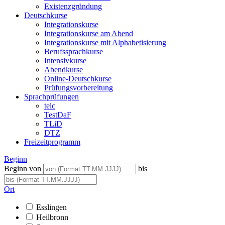
Existenzgründung
Deutschkurse
Integrationskurse
Integrationskurse am Abend
Integrationskurse mit Alphabetisierung
Berufssprachkurse
Intensivkurse
Abendkurse
Online-Deutschkurse
Prüfungsvorbereitung
Sprachprüfungen
telc
TestDaF
TLiD
DTZ
Freizeitprogramm
Beginn
Beginn von
bis
Ort
Esslingen
Heilbronn