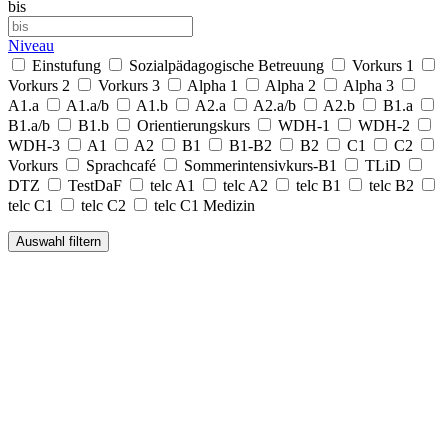
bis
Niveau
Einstufung
Sozialpädagogische Betreuung
Vorkurs 1
Vorkurs 2
Vorkurs 3
Alpha 1
Alpha 2
Alpha 3
A1.a
A1.a/b
A1.b
A2.a
A2.a/b
A2.b
B1.a
B1.a/b
B1.b
Orientierungskurs
WDH-1
WDH-2
WDH-3
A1
A2
B1
B1-B2
B2
C1
C2
Vorkurs
Sprachcafé
Sommerintensivkurs-B1
TLiD
DTZ
TestDaF
telc A1
telc A2
telc B1
telc B2
telc C1
telc C2
telc C1 Medizin