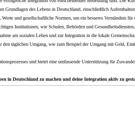
e erfolgreiche Integration von entscheidender Bedeutung sind. Die Kur
hen Grundlagen des Lebens in Deutschland, einschließlich Aufenthaltsre
, Werte und gesellschaftliche Normen, um ein besseres Verständnis fü
htigen Institutionen, wie Schulen, Behörden und Gesundheitsdiensten, 
nahme am sozialen Leben und zur Integration in die lokale Gemeinschaf
ür den täglichen Umgang, wie zum Beispiel der Umgang mit Geld, Eink
grationsprozesses und bietet eine umfassende Unterstützung für Zuwande
Leben in Deutschland zu machen und deine Integration aktiv zu gesta