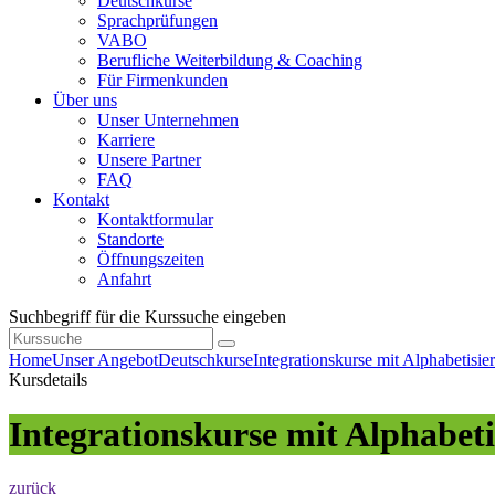
Deutschkurse
Sprachprüfungen
VABO
Berufliche Weiterbildung & Coaching
Für Firmenkunden
Über uns
Unser Unternehmen
Karriere
Unsere Partner
FAQ
Kontakt
Kontaktformular
Standorte
Öffnungszeiten
Anfahrt
Suchbegriff für die Kurssuche eingeben
Home
Unser Angebot
Deutschkurse
Integrationskurse mit Alphabetisie
Kursdetails
Integrationskurse mit Alphabet
zurück