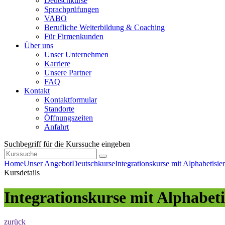
Deutschkurse
Sprachprüfungen
VABO
Berufliche Weiterbildung & Coaching
Für Firmenkunden
Über uns
Unser Unternehmen
Karriere
Unsere Partner
FAQ
Kontakt
Kontaktformular
Standorte
Öffnungszeiten
Anfahrt
Suchbegriff für die Kurssuche eingeben
Home
Unser Angebot
Deutschkurse
Integrationskurse mit Alphabetisie
Kursdetails
Integrationskurse mit Alphabet
zurück