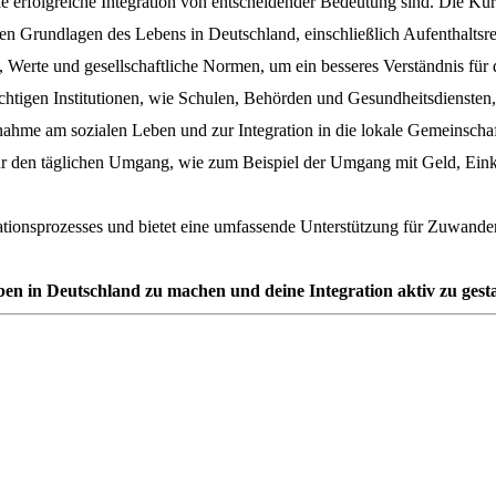
e erfolgreiche Integration von entscheidender Bedeutung sind. Die Kur
hen Grundlagen des Lebens in Deutschland, einschließlich Aufenthaltsre
, Werte und gesellschaftliche Normen, um ein besseres Verständnis fü
htigen Institutionen, wie Schulen, Behörden und Gesundheitsdiensten, 
nahme am sozialen Leben und zur Integration in die lokale Gemeinschaf
ür den täglichen Umgang, wie zum Beispiel der Umgang mit Geld, Eink
grationsprozesses und bietet eine umfassende Unterstützung für Zuwande
Leben in Deutschland zu machen und deine Integration aktiv zu gesta