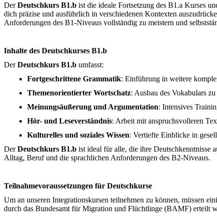
Der
Deutschkurs B1.b
ist die ideale Fortsetzung des B1.a Kurses un
dich präzise und ausführlich in verschiedenen Kontexten auszudrück
Anforderungen des B1-Niveaus vollständig zu meistern und selbststä
Inhalte des Deutschkurses B1.b
Der
Deutschkurs B1.b
umfasst:
Fortgeschrittene Grammatik
: Einführung in weitere kompl
Themenorientierter Wortschatz
: Ausbau des Vokabulars zu 
Meinungsäußerung und Argumentation
: Intensives Train
Hör- und Leseverständnis
: Arbeit mit anspruchsvolleren Te
Kulturelles und soziales Wissen
: Vertiefte Einblicke in ges
Der
Deutschkurs B1.b
ist ideal für alle, die ihre Deutschkenntniss
Alltag, Beruf und die sprachlichen Anforderungen des B2-Niveaus.
Teilnahmevoraussetzungen für Deutschkurse
Um an unseren Integrationskursen teilnehmen zu können, müssen einig
durch das Bundesamt für Migration und Flüchtlinge (BAMF) erteilt 