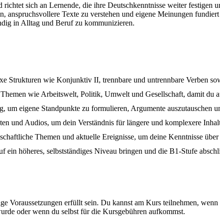
d richtet sich an Lernende, die ihre Deutschkenntnisse weiter festigen 
en, anspruchsvollere Texte zu verstehen und eigene Meinungen fundier
ndig in Alltag und Beruf zu kommunizieren.
exe Strukturen wie Konjunktiv II, trennbare und untrennbare Verben s
Themen wie Arbeitswelt, Politik, Umwelt und Gesellschaft, damit du a
ing, um eigene Standpunkte zu formulieren, Argumente auszutauschen 
xten und Audios, um dein Verständnis für längere und komplexere Inhalt
ellschaftliche Themen und aktuelle Ereignisse, um deine Kenntnisse über
e auf ein höheres, selbstständiges Niveau bringen und die B1-Stufe absc
e Voraussetzungen erfüllt sein. Du kannst am Kurs teilnehmen, wenn d
wurde oder wenn du selbst für die Kursgebühren aufkommst.