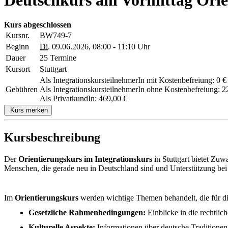
Kurs abgeschlossen
Kursnr.
BW749-7
Beginn
Di.
09.06.2026, 08:00 - 11:10 Uhr
Dauer
25 Termine
Kursort
Stuttgart
Als IntegrationskursteilnehmerIn mit Kostenbefreiung: 0 €
Gebühren
Als IntegrationskursteilnehmerIn ohne Kostenbefreiung: 2
Als PrivatkundIn: 469,00 €
Kurs merken
Kursbeschreibung
Der
Orientierungskurs im Integrationskurs
in Stuttgart bietet Zuw
Menschen, die gerade neu in Deutschland sind und Unterstützung bei d
Im
Orientierungskurs
werden wichtige Themen behandelt, die für di
Gesetzliche Rahmenbedingungen:
Einblicke in die rechtlic
Kulturelle Aspekte:
Informationen über deutsche Traditionen