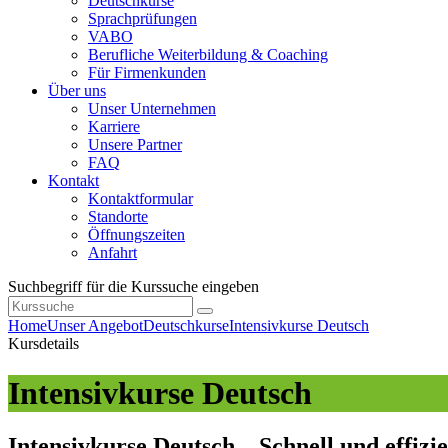
Deutschkurse
Sprachprüfungen
VABO
Berufliche Weiterbildung & Coaching
Für Firmenkunden
Über uns
Unser Unternehmen
Karriere
Unsere Partner
FAQ
Kontakt
Kontaktformular
Standorte
Öffnungszeiten
Anfahrt
Suchbegriff für die Kurssuche eingeben
Home
Unser Angebot
Deutschkurse
Intensivkurse Deutsch
Kursdetails
Intensivkurse Deutsch
Intensivkurse Deutsch – Schnell und effizi