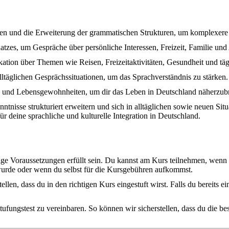
men und die Erweiterung der grammatischen Strukturen, um komplexere 
hatzes, um Gespräche über persönliche Interessen, Freizeit, Familie und
kation über Themen wie Reisen, Freizeitaktivitäten, Gesundheit und tä
alltäglichen Gesprächssituationen, um das Sprachverständnis zu stärken.
rte und Lebensgewohnheiten, um dir das Leben in Deutschland näherzub
nntnisse strukturiert erweitern und sich in alltäglichen sowie neuen Sit
ür deine sprachliche und kulturelle Integration in Deutschland.
e Voraussetzungen erfüllt sein. Du kannst am Kurs teilnehmen, wenn d
wurde oder wenn du selbst für die Kursgebühren aufkommst.
stellen, dass du in den richtigen Kurs eingestuft wirst. Falls du bereit
tufungstest zu vereinbaren. So können wir sicherstellen, dass du die b