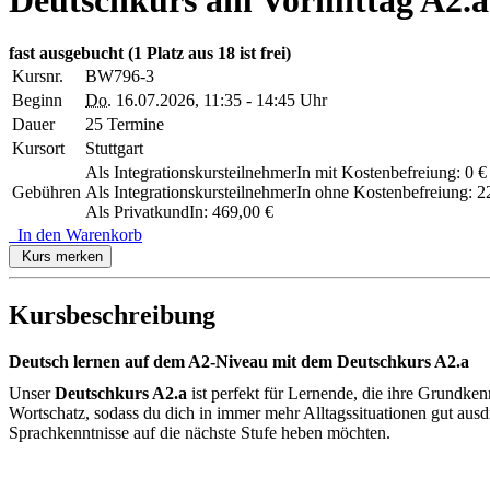
fast ausgebucht
(1 Platz aus 18 ist frei)
Kursnr.
BW796-3
Beginn
Do.
16.07.2026, 11:35 - 14:45 Uhr
Dauer
25 Termine
Kursort
Stuttgart
Als IntegrationskursteilnehmerIn mit Kostenbefreiung: 0 €
Gebühren
Als IntegrationskursteilnehmerIn ohne Kostenbefreiung: 2
Als PrivatkundIn: 469,00 €
In den Warenkorb
Kurs merken
Kursbeschreibung
Deutsch lernen auf dem A2-Niveau mit dem Deutschkurs A2.a
Unser
Deutschkurs A2.a
ist perfekt für Lernende, die ihre Grundke
Wortschatz, sodass du dich in immer mehr Alltagssituationen gut aus
Sprachkenntnisse auf die nächste Stufe heben möchten.