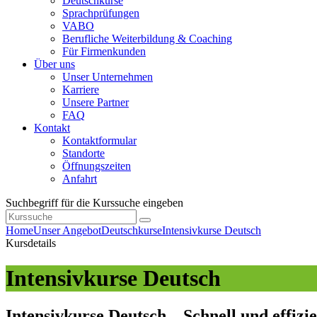
Deutschkurse
Sprachprüfungen
VABO
Berufliche Weiterbildung & Coaching
Für Firmenkunden
Über uns
Unser Unternehmen
Karriere
Unsere Partner
FAQ
Kontakt
Kontaktformular
Standorte
Öffnungszeiten
Anfahrt
Suchbegriff für die Kurssuche eingeben
Home
Unser Angebot
Deutschkurse
Intensivkurse Deutsch
Kursdetails
Intensivkurse Deutsch
Intensivkurse Deutsch – Schnell und effizi