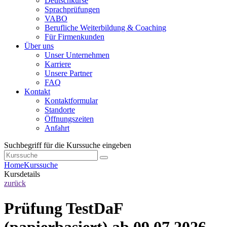
Deutschkurse
Sprachprüfungen
VABO
Berufliche Weiterbildung & Coaching
Für Firmenkunden
Über uns
Unser Unternehmen
Karriere
Unsere Partner
FAQ
Kontakt
Kontaktformular
Standorte
Öffnungszeiten
Anfahrt
Suchbegriff für die Kurssuche eingeben
Home
Kurssuche
Kursdetails
zurück
Prüfung TestDaF
(papierbasiert) ab 09.07.2026