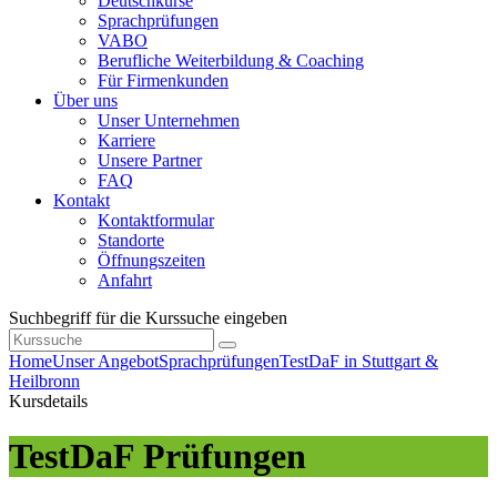
Deutschkurse
Sprachprüfungen
VABO
Berufliche Weiterbildung & Coaching
Für Firmenkunden
Über uns
Unser Unternehmen
Karriere
Unsere Partner
FAQ
Kontakt
Kontaktformular
Standorte
Öffnungszeiten
Anfahrt
Suchbegriff für die Kurssuche eingeben
Home
Unser Angebot
Sprachprüfungen
TestDaF in Stuttgart &
Heilbronn
Kursdetails
TestDaF Prüfungen