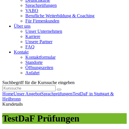
Deutschkurse
Sprachprüfungen
VABO
Berufliche Weiterbildung & Coaching
Für Firmenkunden
Über uns
Unser Unternehmen
Karriere
Unsere Partner
FAQ
Kontakt
Kontaktformular
Standorte
Öffnungszeiten
Anfahrt
Suchbegriff für die Kurssuche eingeben
Home
Unser Angebot
Sprachprüfungen
TestDaF in Stuttgart &
Heilbronn
Kursdetails
TestDaF Prüfungen